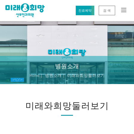
진료예약
검 색
병원소개
병원소개
미래와희망둘러보기
Home
미래와희망둘러보기