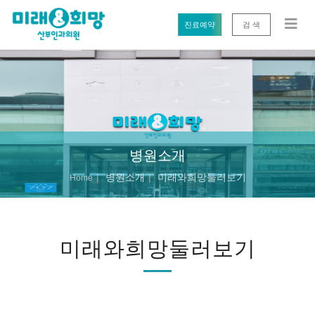
진료예약
검 색
병원소개
병원소개
미래와희망둘러보기
Home
미래와희망둘러보기