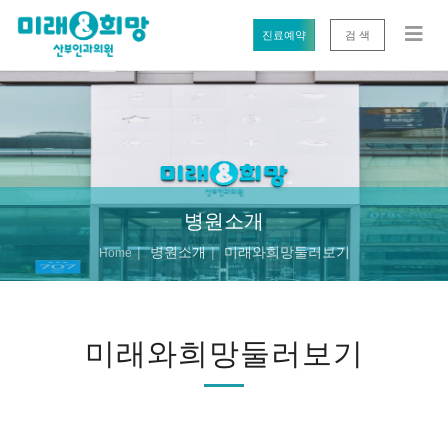
진료예약
검 색
병원소개
병원소개
미래와희망둘러보기
Home
미래와희망둘러보기