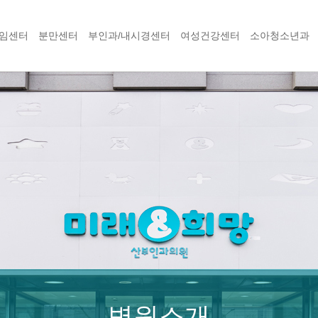
임센터
분만센터
부인과/내시경센터
여성건강센터
소아청소년과
병원소개