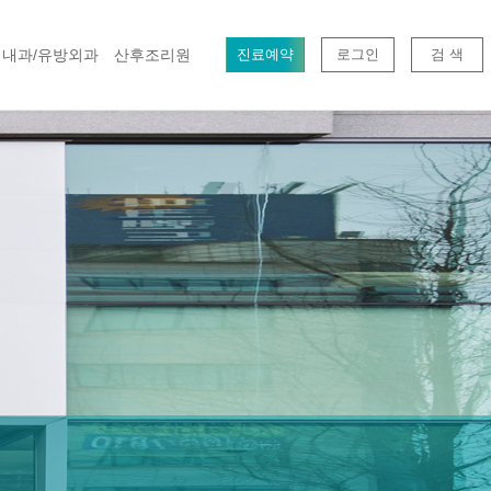
내과/유방외과
산후조리원
진료예약
로그인
검 색