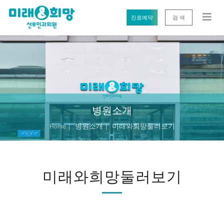
진료예약
검 색
병원소개
병원소개
미래와희망둘러보기
Home
미래와희망둘러보기