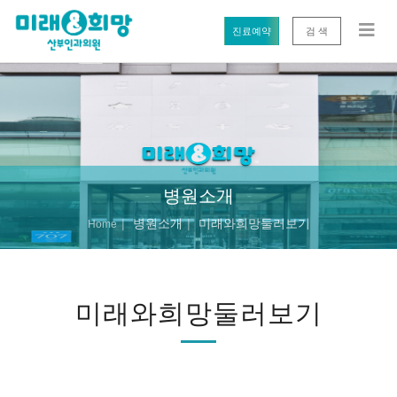
진료예약
검 색
병원소개
병원소개
미래와희망둘러보기
Home
미래와희망둘러보기