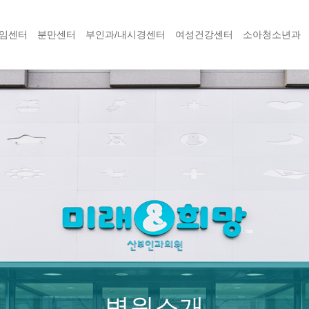
임센터
분만센터
부인과/내시경센터
여성건강센터
소아청소년과
병원소개