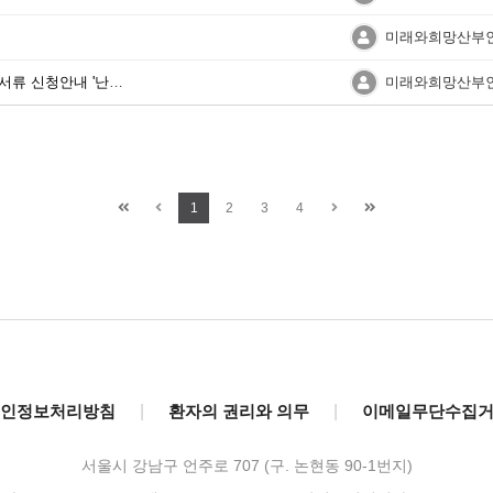
미래와희망산부
2026년 (2025년 귀속) 연말정산 서류 신청안내 '난임시술비에 대한 진료납입확인서'
미래와희망산부
1
2
3
4
인정보처리방침
|
환자의 권리와 의무
|
이메일무단수집
서울시 강남구 언주로 707 (구. 논현동 90-1번지)