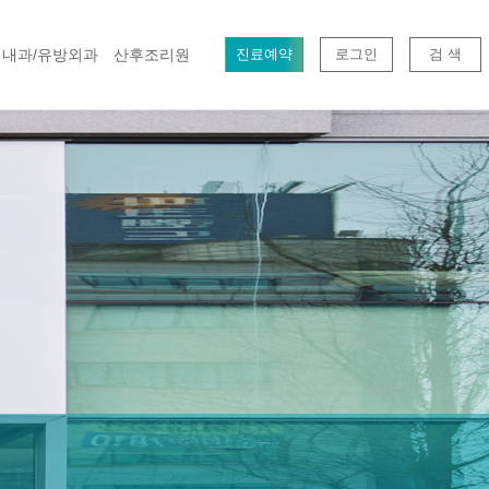
내과/유방외과
산후조리원
진료예약
로그인
검 색