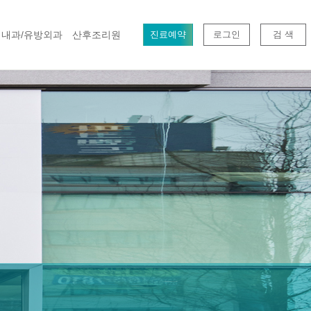
내과/유방외과
산후조리원
진료예약
로그인
검 색