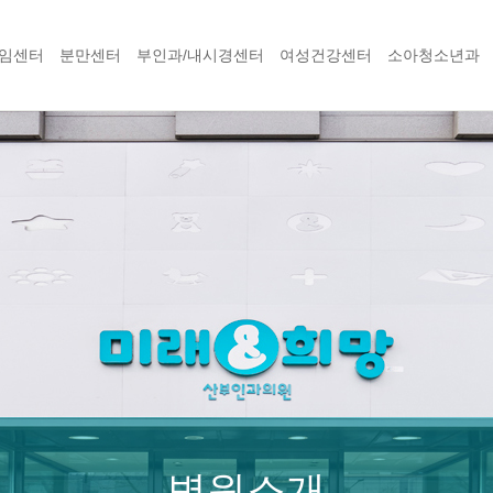
임센터
분만센터
부인과/내시경센터
여성건강센터
소아청소년과
병원소개