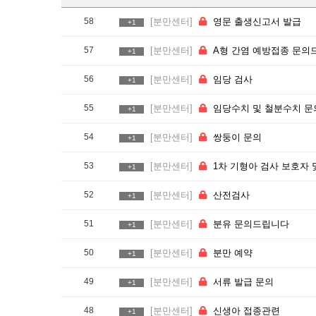
58
[분만센터]
영문 출생신고서 발급
+1
57
[분만센터]
A형 간염 예방접종 문의드립니다
+1
56
[분만센터]
임당 검사
+1
55
[분만센터]
임당수치 및 철분수치 문
+1
54
[분만센터]
쌍둥이 문의
+1
53
[분만센터]
1차 기형아 검사 보호자 몇명 가능한가
+1
52
[분만센터]
산전검사
+1
51
[분만센터]
분유 문의드립니다
+1
50
[분만센터]
분만 예약
+1
49
[분만센터]
서류 발급 문의
+1
48
[분만센터]
신생아 접종관련
+1