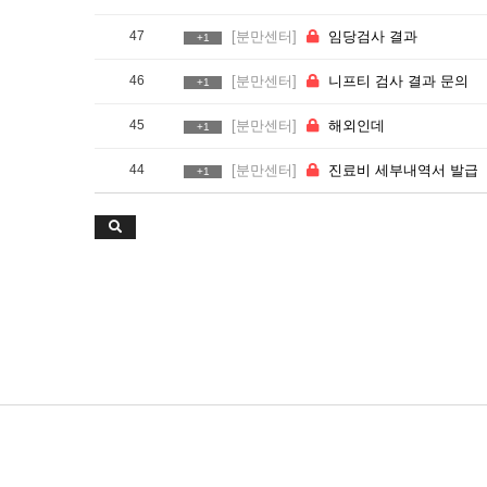
47
[분만센터]
임당검사 결과
+1
46
[분만센터]
니프티 검사 결과 문의
+1
45
[분만센터]
해외인데
+1
44
[분만센터]
진료비 세부내역서 발급
+1