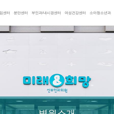
임센터
분만센터
부인과/내시경센터
여성건강센터
소아청소년과
병원소개