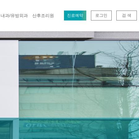
내과/유방외과
산후조리원
진료예약
로그인
검 색