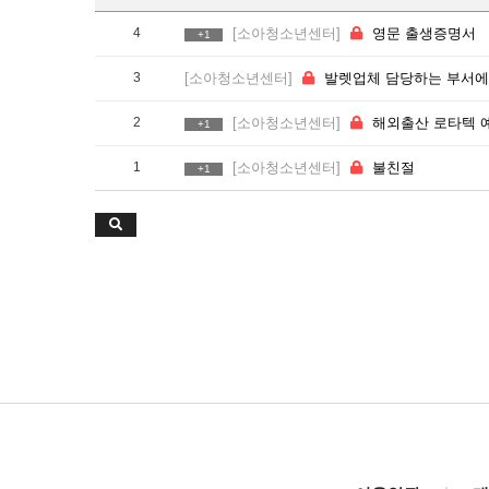
4
[소아청소년센터]
영문 출생증명서
+1
3
[소아청소년센터]
발렛업체 담당하는 부서에서 꼭 읽어 주세요.
2
[소아청소년센터]
해외출산 로타텍 예방접종 관련 문의 드립니
+1
1
[소아청소년센터]
불친절
+1