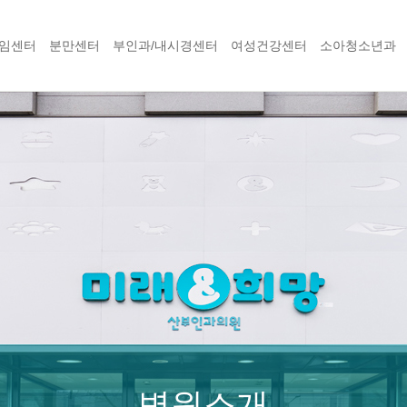
임센터
분만센터
부인과/내시경센터
여성건강센터
소아청소년과
병원소개