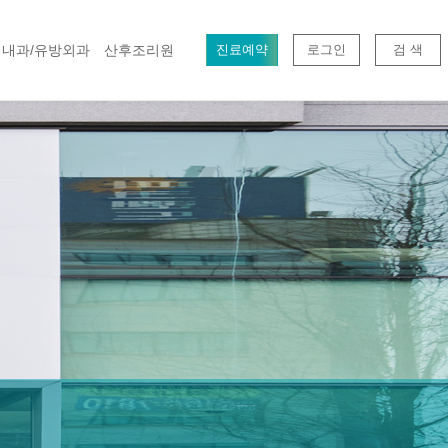
내과/유방외과
산후조리원
진료예약
로그인
검 색