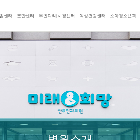
임센터
분만센터
부인과/내시경센터
여성건강센터
소아청소년과
병원소개