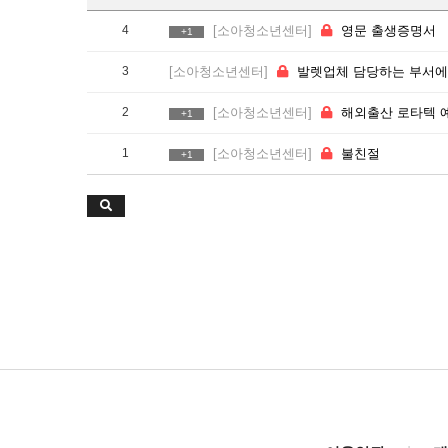
4
[소아청소년센터]
영문 출생증명서
+1
3
[소아청소년센터]
발렛업체 담당하는 부서에서 꼭 읽어 주세요.
2
[소아청소년센터]
해외출산 로타텍 예방접종 관련 문의 드립니
+1
1
[소아청소년센터]
불친절
+1