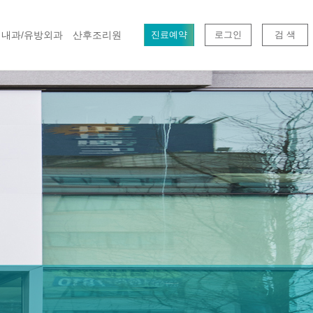
내과/유방외과
산후조리원
진료예약
로그인
검 색