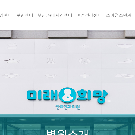
임센터
분만센터
부인과/내시경센터
여성건강센터
소아청소년과
병원소개