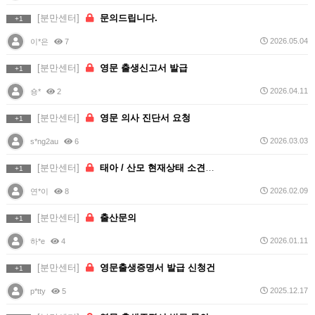
[분만센터]
문의드립니다.
+1
2026.05.04
이*은
7
[분만센터]
영문 출생신고서 발급
+1
2026.04.11
숑*
2
[분만센터]
영문 의사 진단서 요청
+1
2026.03.03
s*ng2au
6
[분만센터]
태아 / 산모 현재상태 소견서 발급 요청
+1
2026.02.09
연*이
8
[분만센터]
출산문의
+1
2026.01.11
하*e
4
[분만센터]
영문출생증명서 발급 신청건
+1
2025.12.17
p*tty
5