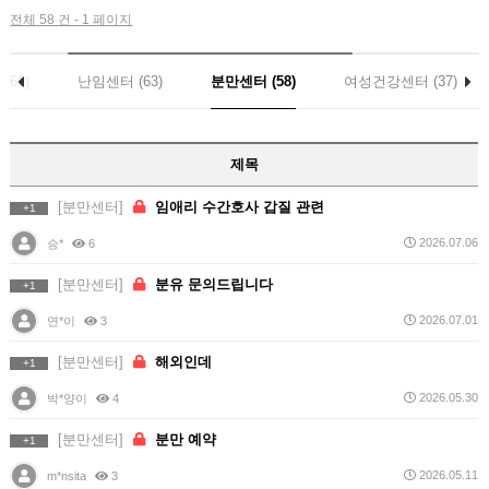
전체 58 건 - 1 페이지
162)
난임센터 (63)
분만센터 (58)
여성건강센터 (37)
제목
[분만센터]
임애리 수간호사 갑질 관련
+1
2026.07.06
승*
6
[분만센터]
분유 문의드립니다
+1
2026.07.01
연*이
3
[분만센터]
해외인데
+1
2026.05.30
박*양이
4
[분만센터]
분만 예약
+1
2026.05.11
m*nsita
3