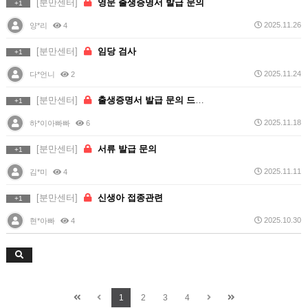
[분만센터]
영문 출생증명서 발급 문의
+1
2025.11.26
양*리
4
[분만센터]
임당 검사
+1
2025.11.24
다*언니
2
[분만센터]
출생증명서 발급 문의 드립니다.
+1
2025.11.18
하*이아빠빠
6
[분만센터]
서류 발급 문의
+1
2025.11.11
김*미
4
[분만센터]
신생아 접종관련
+1
2025.10.30
현*아빠
4
1
2
3
4