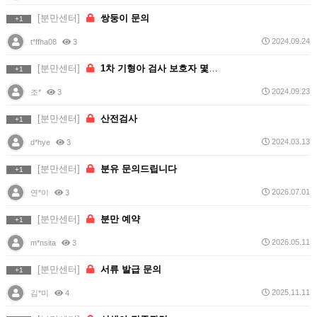
[분만센터]
쌍둥이 문의
+1
2024.09.24
t*ffha08
3
[분만센터]
1차 기형아 검사 보호자 몇명 가능한가요?
+1
2024.09.23
조*
3
[분만센터]
산전검사
+1
2024.03.13
d*hye
3
[분만센터]
분유 문의드립니다
+1
2026.07.01
연*이
3
[분만센터]
분만 예약
+1
2026.05.11
m*nsita
3
[분만센터]
서류 발급 문의
+1
2025.11.11
김*미
4