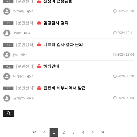
[분만센터]
신생아 접종관련
+1
2025.10.30
현*아빠
4
[분만센터]
임당검사 결과
+1
2024.12.11
J*min
4
[분만센터]
니프티 검사 결과 문의
+1
2024.12.04
j*ss
4
[분만센터]
해외인데
+1
2026.05.30
박*양이
4
[분만센터]
진료비 세부내역서 발급
+1
2025.09.09
윤*희25
4
1
2
3
4