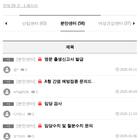
전체 58 건 - 1 페이지
162)
난임센터 (63)
분만센터 (58)
여성건강센터 (37)
제목
[분만센터]
영문 출생신고서 발급
+1
2026.04.11
숑*
2
[분만센터]
A형 간염 예방접종 문의드립니다!
+1
2025.06.04
m*ng0126
2
[분만센터]
임당 검사
+1
2025.11.24
다*언니
2
[분만센터]
임당수치 및 철분수치 문의
+1
2025.01.06
또*마마
3