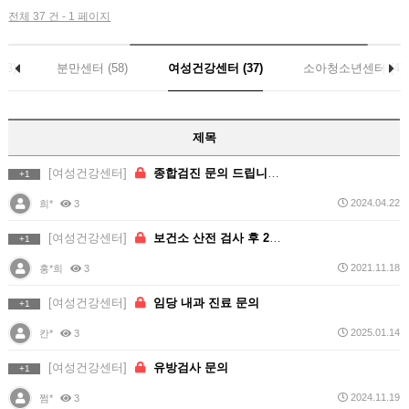
전체 37 건 - 1 페이지
63)
분만센터 (58)
여성건강센터 (37)
소아청소년센터 (4)
제목
[여성건강센터]
종합검진 문의 드립니다.
+1
2024.04.22
희*
3
[여성건강센터]
보건소 산전 검사 후 2가지 항목에 대한 예방접종 문의…
+1
2021.11.18
홍*희
3
[여성건강센터]
임당 내과 진료 문의
+1
2025.01.14
칸*
3
[여성건강센터]
유방검사 문의
+1
2024.11.19
쩜*
3