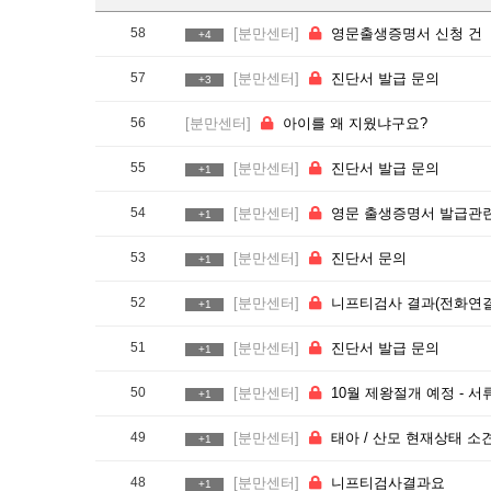
58
[분만센터]
영문출생증명서 신청 건
+4
57
[분만센터]
진단서 발급 문의
+3
56
[분만센터]
아이를 왜 지웠냐구요?
55
[분만센터]
진단서 발급 문의
+1
54
[분만센터]
영문 출생증명서 발급관련 문의드립니다
+1
53
[분만센터]
진단서 문의
+1
52
[분만센터]
니프티검사 결과(전화연결 안됨
+1
51
[분만센터]
진단서 발급 문의
+1
50
[분만센터]
10월 제왕절개 예정 - 서류 제출 관
+1
49
[분만센터]
태아 / 산모 현재상태 소견서 발급 요
+1
48
[분만센터]
니프티검사결과요
+1