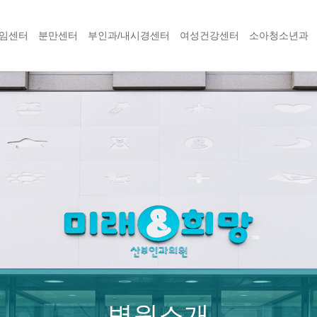
임센터
분만센터
부인과/내시경센터
여성건강센터
소아청소년과
병원소개