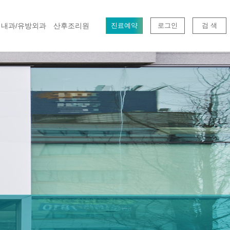
내과/유방외과
산후조리원
진료예약
로그인
검 색