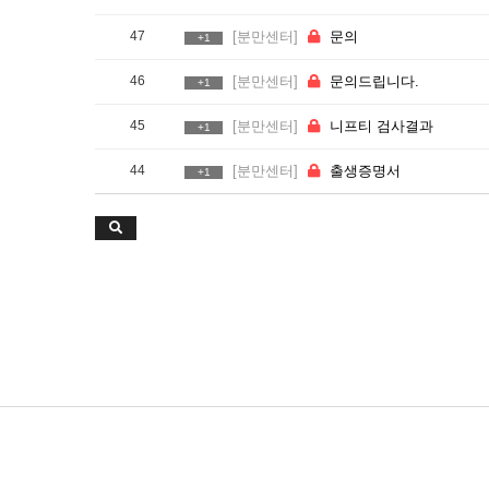
47
[분만센터]
문의
+1
46
[분만센터]
문의드립니다.
+1
45
[분만센터]
니프티 검사결과
+1
44
[분만센터]
출생증명서
+1