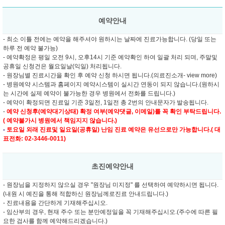
예약안내
- 최소 이틀 전에는 예약을 해주셔야 원하시는 날짜에 진료가능합니다. (당일 또는
하루 전 예약 불가능)
- 예약확정은 평일 오전 9시, 오후14시 기준 예약확인 하여 일괄 처리 되며, 주말및
공휴일 신청건은 월요일날(익일) 처리됩니다.
- 원장님별 진료시간을 확인 후 예약 신청 하시면 됩니다.(의료진소개- view more)
- 병원예약 시스템과 홈페이지 예약시스템이 실시간 연동이 되지 않습니다.(원하시
는 시간에 실제 예약이 불가능한 경우 병원에서 전화를 드립니다.)
- 예약이 확정되면 진료일 기준 3일전, 1일전 총 2번의 안내문자가 발송됩니다.
-
예약 신청후(예약대기상태) 확정 여부(예약댓글, 이메일)를 꼭 확인 부탁드립니다.
( 예약불가시 병원에서 책임지지 않습니다.)
-
토요일 외래 진료및
일요일(공휴일) 난임 진료 예약은 유선으로만 가능합니다.( 대
표전화: 02-3446-0011)
초진예약안내
- 원장님을 지정하지 않으실 경우 "원장님 미지정" 를 선택하여 예약하시면 됩니다.
(내원 시 예진을 통해 적합하신 원장님께로진료 안내드립니다.)
- 진료내용을 간단하게 기재해주십시오.
- 임산부의 경우, 현재 주수 또는 분만예정일을 꼭 기재해주십시오.(주수에 따른 필
요한 검사를 함께 예약해드리겠습니다.)