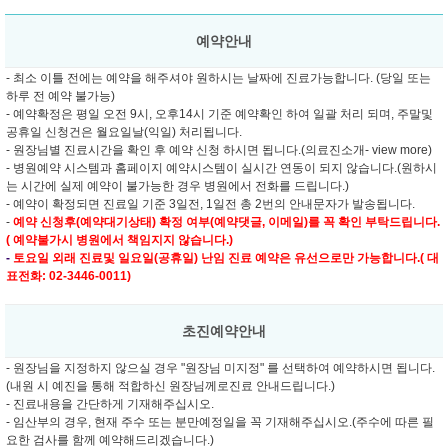
예약안내
- 최소 이틀 전에는 예약을 해주셔야 원하시는 날짜에 진료가능합니다. (당일 또는
하루 전 예약 불가능)
- 예약확정은 평일 오전 9시, 오후14시 기준 예약확인 하여 일괄 처리 되며, 주말및
공휴일 신청건은 월요일날(익일) 처리됩니다.
- 원장님별 진료시간을 확인 후 예약 신청 하시면 됩니다.(의료진소개- view more)
- 병원예약 시스템과 홈페이지 예약시스템이 실시간 연동이 되지 않습니다.(원하시
는 시간에 실제 예약이 불가능한 경우 병원에서 전화를 드립니다.)
- 예약이 확정되면 진료일 기준 3일전, 1일전 총 2번의 안내문자가 발송됩니다.
-
예약 신청후(예약대기상태) 확정 여부(예약댓글, 이메일)를 꼭 확인 부탁드립니다.
( 예약불가시 병원에서 책임지지 않습니다.)
-
토요일 외래 진료및
일요일(공휴일) 난임 진료 예약은 유선으로만 가능합니다.( 대
표전화: 02-3446-0011)
초진예약안내
- 원장님을 지정하지 않으실 경우 "원장님 미지정" 를 선택하여 예약하시면 됩니다.
(내원 시 예진을 통해 적합하신 원장님께로진료 안내드립니다.)
- 진료내용을 간단하게 기재해주십시오.
- 임산부의 경우, 현재 주수 또는 분만예정일을 꼭 기재해주십시오.(주수에 따른 필
요한 검사를 함께 예약해드리겠습니다.)