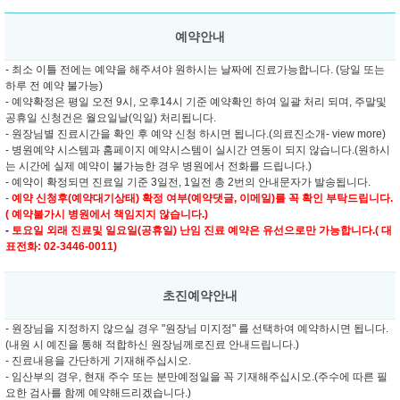
예약안내
- 최소 이틀 전에는 예약을 해주셔야 원하시는 날짜에 진료가능합니다. (당일 또는
하루 전 예약 불가능)
- 예약확정은 평일 오전 9시, 오후14시 기준 예약확인 하여 일괄 처리 되며, 주말및
공휴일 신청건은 월요일날(익일) 처리됩니다.
- 원장님별 진료시간을 확인 후 예약 신청 하시면 됩니다.(의료진소개- view more)
- 병원예약 시스템과 홈페이지 예약시스템이 실시간 연동이 되지 않습니다.(원하시
는 시간에 실제 예약이 불가능한 경우 병원에서 전화를 드립니다.)
- 예약이 확정되면 진료일 기준 3일전, 1일전 총 2번의 안내문자가 발송됩니다.
-
예약 신청후(예약대기상태) 확정 여부(예약댓글, 이메일)를 꼭 확인 부탁드립니다.
( 예약불가시 병원에서 책임지지 않습니다.)
-
토요일 외래 진료및
일요일(공휴일) 난임 진료 예약은 유선으로만 가능합니다.( 대
표전화: 02-3446-0011)
초진예약안내
- 원장님을 지정하지 않으실 경우 "원장님 미지정" 를 선택하여 예약하시면 됩니다.
(내원 시 예진을 통해 적합하신 원장님께로진료 안내드립니다.)
- 진료내용을 간단하게 기재해주십시오.
- 임산부의 경우, 현재 주수 또는 분만예정일을 꼭 기재해주십시오.(주수에 따른 필
요한 검사를 함께 예약해드리겠습니다.)