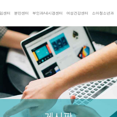
임센터
분만센터
부인과/내시경센터
여성건강센터
소아청소년과
게시판