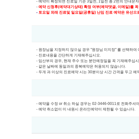
- 예약이 확정되면 진료일 기준 3일전, 1일전 총 2번의 안내문
-
예약 신청후(예약대기상태) 확정 여부(예약댓글, 이메일)를 꼭
-
토요일 외래 진료및
일요일(공휴일) 난임 진료 예약은 유선으로만 
- 원장님을 지정하지 않으실 경우 "원장님 미지정" 를 선택하
- 진료내용을 간단하게 기재해주십시오.
- 임산부의 경우, 현재 주수 또는 분만예정일을 꼭 기재해주십
- 같은 날짜에 동일과의 중복예약은 허용되지 않습니다.
- 두개 과 이상의 진료예약 시는 30분이상 시간 간격을 두고 
- 예약을 수정 or 취소 하실 경우는 02-3446-0011로 전화주
- 예약 취소없이 미 내원시 온라인예약이 제한될 수 있습니다.