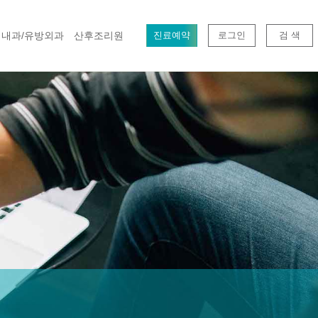
내과/유방외과
산후조리원
진료예약
로그인
검 색