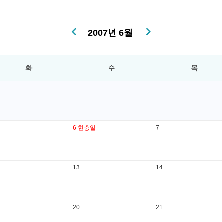
2007년 6월
화
수
목
6
현충일
7
13
14
20
21