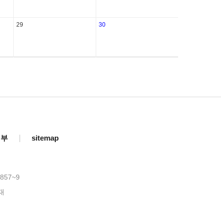
29
30
거부
|
sitemap
857~9
재