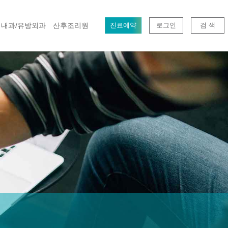
내과/유방외과
산후조리원
진료예약
로그인
검 색