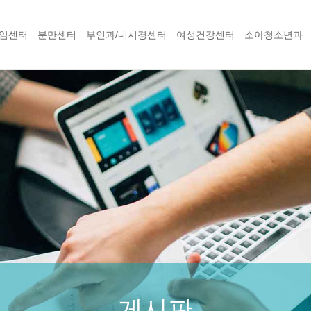
임센터
분만센터
부인과/내시경센터
여성건강센터
소아청소년과
게시판