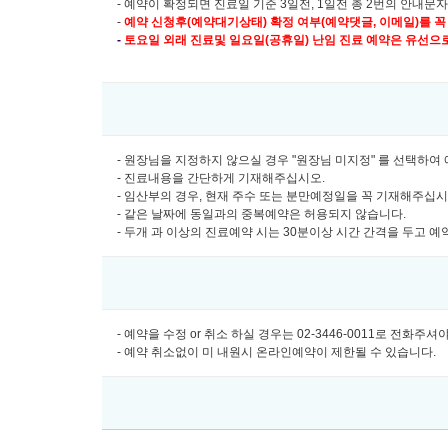
- 예약이 확정되면 진료일 기준 3일전, 1일전 총 2번의 안내문
-
예약 신청후(예약대기상태) 확정 여부(예약댓글, 이메일)를 꼭
-
토요일 외래 진료및
일요일(공휴일) 난임 진료 예약은 유선으로만 
- 원장님을 지정하지 않으실 경우 "원장님 미지정" 를 선택하
- 진료내용을 간단하게 기재해주십시오.
- 임산부의 경우, 현재 주수 또는 분만예정일을 꼭 기재해주십
- 같은 날짜에 동일과의 중복예약은 허용되지 않습니다.
- 두개 과 이상의 진료예약 시는 30분이상 시간 간격을 두고 
- 예약을 수정 or 취소 하실 경우는 02-3446-0011로 전화주
- 예약 취소없이 미 내원시 온라인예약이 제한될 수 있습니다.