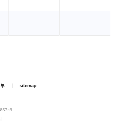
거부
|
sitemap
857~9
재