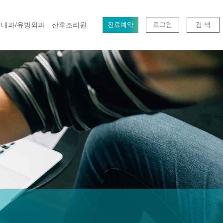
내과/유방외과
산후조리원
진료예약
로그인
검 색