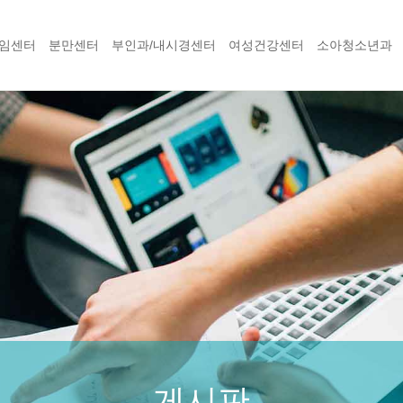
임센터
분만센터
부인과/내시경센터
여성건강센터
소아청소년과
게시판