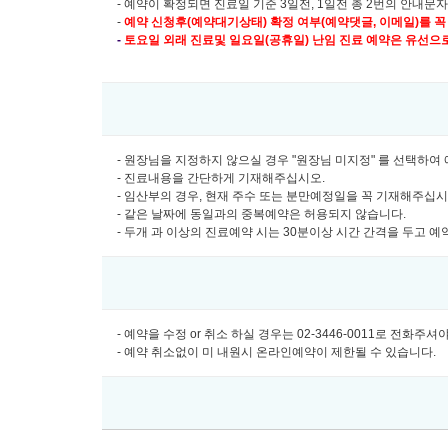
- 예약이 확정되면 진료일 기준 3일전, 1일전 총 2번의 안내문
-
예약 신청후(예약대기상태) 확정 여부(예약댓글, 이메일)를 꼭
-
토요일 외래 진료및
일요일(공휴일) 난임 진료 예약은 유선으로만 
- 원장님을 지정하지 않으실 경우 "원장님 미지정" 를 선택하
- 진료내용을 간단하게 기재해주십시오.
- 임산부의 경우, 현재 주수 또는 분만예정일을 꼭 기재해주십
- 같은 날짜에 동일과의 중복예약은 허용되지 않습니다.
- 두개 과 이상의 진료예약 시는 30분이상 시간 간격을 두고 
- 예약을 수정 or 취소 하실 경우는 02-3446-0011로 전화주
- 예약 취소없이 미 내원시 온라인예약이 제한될 수 있습니다.