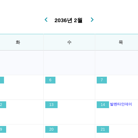
2036년 2월
화
수
목
6
7
발렌타인데이
2
13
14
9
20
21