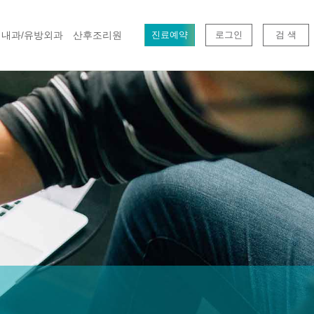
내과/유방외과
산후조리원
진료예약
로그인
검 색