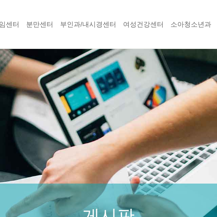
임센터
분만센터
부인과/내시경센터
여성건강센터
소아청소년과
게시판