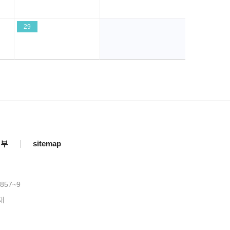
29
거부
|
sitemap
857~9
재