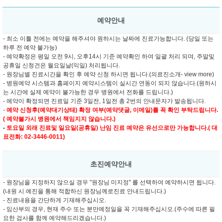
예약안내
- 최소 이틀 전에는 예약을 해주셔야 원하시는 날짜에 진료가능합니다. (당일 또는
하루 전 예약 불가능)
- 예약확정은 평일 오전 9시, 오후14시 기준 예약확인 하여 일괄 처리 되며, 주말및
공휴일 신청건은 월요일날(익일) 처리됩니다.
- 원장님별 진료시간을 확인 후 예약 신청 하시면 됩니다.(의료진소개- view more)
- 병원예약 시스템과 홈페이지 예약시스템이 실시간 연동이 되지 않습니다.(원하시
는 시간에 실제 예약이 불가능한 경우 병원에서 전화를 드립니다.)
- 예약이 확정되면 진료일 기준 3일전, 1일전 총 2번의 안내문자가 발송됩니다.
-
예약 신청후(예약대기상태) 확정 여부(예약댓글, 이메일)를 꼭 확인 부탁드립니다.
( 예약불가시 병원에서 책임지지 않습니다.)
-
토요일 외래 진료및
일요일(공휴일) 난임 진료 예약은 유선으로만 가능합니다.( 대
표전화: 02-3446-0011)
초진예약안내
- 원장님을 지정하지 않으실 경우 "원장님 미지정" 를 선택하여 예약하시면 됩니다.
(내원 시 예진을 통해 적합하신 원장님께로진료 안내드립니다.)
- 진료내용을 간단하게 기재해주십시오.
- 임산부의 경우, 현재 주수 또는 분만예정일을 꼭 기재해주십시오.(주수에 따른 필
요한 검사를 함께 예약해드리겠습니다.)