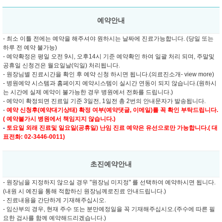
예약안내
- 최소 이틀 전에는 예약을 해주셔야 원하시는 날짜에 진료가능합니다. (당일 또는
하루 전 예약 불가능)
- 예약확정은 평일 오전 9시, 오후14시 기준 예약확인 하여 일괄 처리 되며, 주말및
공휴일 신청건은 월요일날(익일) 처리됩니다.
- 원장님별 진료시간을 확인 후 예약 신청 하시면 됩니다.(의료진소개- view more)
- 병원예약 시스템과 홈페이지 예약시스템이 실시간 연동이 되지 않습니다.(원하시
는 시간에 실제 예약이 불가능한 경우 병원에서 전화를 드립니다.)
- 예약이 확정되면 진료일 기준 3일전, 1일전 총 2번의 안내문자가 발송됩니다.
-
예약 신청후(예약대기상태) 확정 여부(예약댓글, 이메일)를 꼭 확인 부탁드립니다.
( 예약불가시 병원에서 책임지지 않습니다.)
-
토요일 외래 진료및
일요일(공휴일) 난임 진료 예약은 유선으로만 가능합니다.( 대
표전화: 02-3446-0011)
초진예약안내
- 원장님을 지정하지 않으실 경우 "원장님 미지정" 를 선택하여 예약하시면 됩니다.
(내원 시 예진을 통해 적합하신 원장님께로진료 안내드립니다.)
- 진료내용을 간단하게 기재해주십시오.
- 임산부의 경우, 현재 주수 또는 분만예정일을 꼭 기재해주십시오.(주수에 따른 필
요한 검사를 함께 예약해드리겠습니다.)