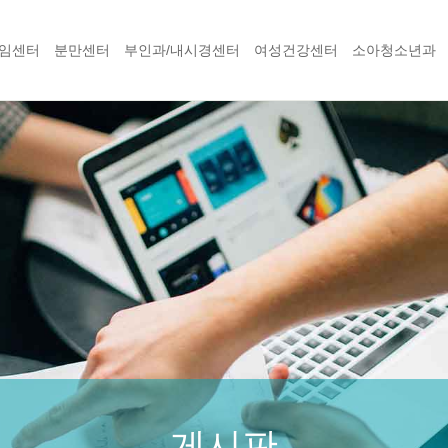
임센터
분만센터
부인과/내시경센터
여성건강센터
소아청소년과
게시판