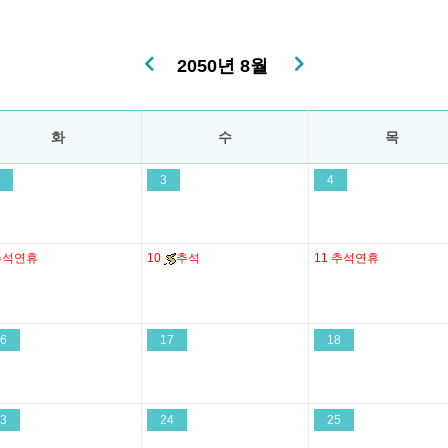
2050년 8월
화
수
목
3
4
추석연휴
10
추석
11
추석연휴
6
17
18
3
24
25