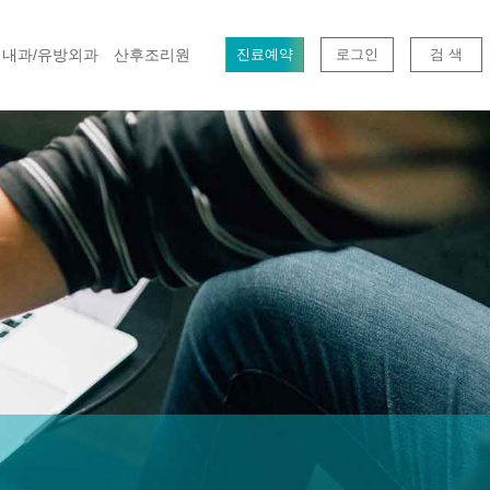
내과/유방외과
산후조리원
진료예약
로그인
검 색