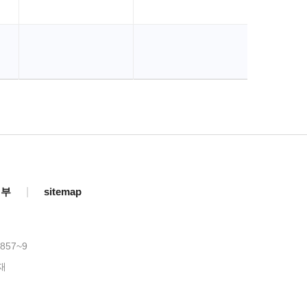
거부
|
sitemap
857~9
재