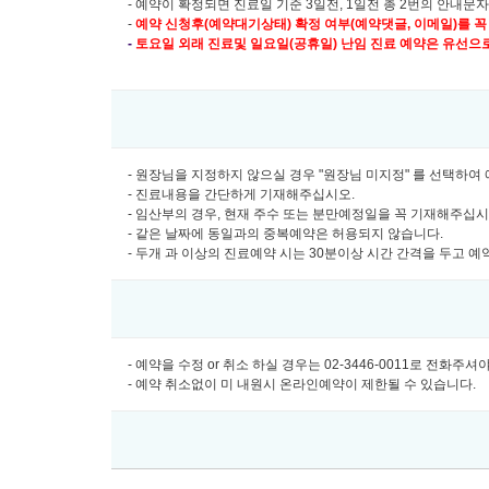
- 예약이 확정되면 진료일 기준 3일전, 1일전 총 2번의 안내문
-
예약 신청후(예약대기상태) 확정 여부(예약댓글, 이메일)를 꼭
-
토요일 외래 진료및
일요일(공휴일) 난임 진료 예약은 유선으로만 
- 원장님을 지정하지 않으실 경우 "원장님 미지정" 를 선택하
- 진료내용을 간단하게 기재해주십시오.
- 임산부의 경우, 현재 주수 또는 분만예정일을 꼭 기재해주십
- 같은 날짜에 동일과의 중복예약은 허용되지 않습니다.
- 두개 과 이상의 진료예약 시는 30분이상 시간 간격을 두고 
- 예약을 수정 or 취소 하실 경우는 02-3446-0011로 전화주
- 예약 취소없이 미 내원시 온라인예약이 제한될 수 있습니다.