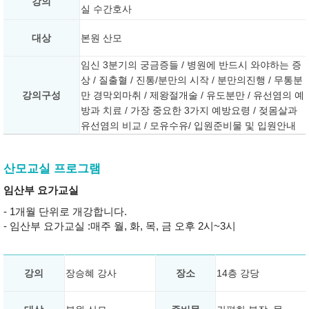
강의
실 수간호사
대상
본원 산모
임신 3분기의 궁금증들 / 병원에 반드시 와야하는 증
상 / 질출혈 / 진통/분만의 시작 / 분만의진행 / 무통분
강의구성
만 경막외마취 / 제왕절개술 / 유도분만 / 유선염의 예
방과 치료 / 가장 중요한 3가지 예방요령 / 젖몸살과
유선염의 비교 / 모유수유/ 입원준비물 및 입원안내
산모교실 프로그램
임산부 요가교실
- 1개월 단위로 개강합니다.
- 임산부 요가교실 :매주 월, 화, 목, 금 오후 2시~3시
강의
장승혜 강사
장소
14층 강당