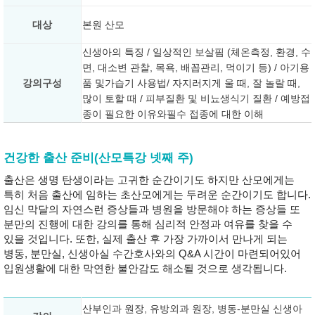
대상
본원 산모
신생아의 특징 / 일상적인 보살핌 (체온측정, 환경, 수
면, 대소변 관찰, 목욕, 배꼽관리, 먹이기 등) / 아기용
강의구성
품 및가습기 사용법/ 자지러지게 울 때, 잘 놀랄 때,
많이 토할 때 / 피부질환 및 비뇨생식기 질환 / 예방접
종이 필요한 이유와필수 접종에 대한 이해
건강한 출산 준비(산모특강 넷째 주)
출산은 생명 탄생이라는 고귀한 순간이기도 하지만 산모에게는
특히 처음 출산에 임하는 초산모에게는 두려운 순간이기도 합니다.
임신 막달의 자연스런 증상들과 병원을 방문해야 하는 증상들 또
분만의 진행에 대한 강의를 통해 심리적 안정과 여유를 찾을 수
있을 것입니다. 또한, 실제 출산 후 가장 가까이서 만나게 되는
병동, 분만실, 신생아실 수간호사와의 Q&A 시간이 마련되어있어
입원생활에 대한 막연한 불안감도 해소될 것으로 생각됩니다.
산부인과 원장, 유방외과 원장, 병동-분만실 신생아