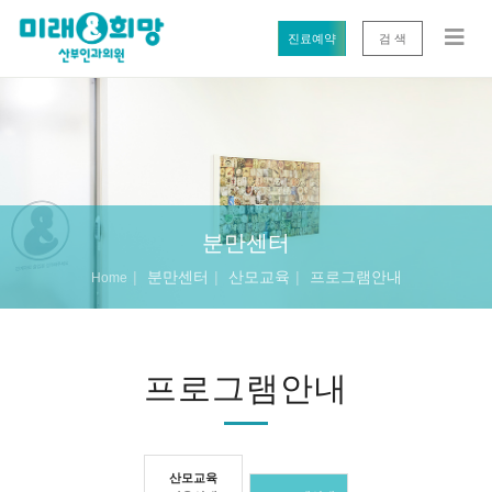
진료예약
검 색
분만센터
분만센터
산모교육
프로그램안내
Home
프로그램안내
산모교육